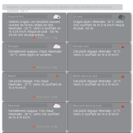
Aujourd’hui
Ce soir
Violents orages. Les tempêtes peuvent
Orages épars. Minimales : 19 °C. Vents
contenir de fortes rafales de vent.
OSO soufflant de 10 à 15 km/h. Risque
Maximales : 35 °C. Vents O soufflant de
de pluie : 50 %.
15 à 25 km/h. Risque de pluie : 100 %.
25-50 mm de pluie prévus.
Heat Index
37
°
C
Demain
Demain soir
Partiellement nuageux. Chaud. Maximales
Ciel plutôt dégagé. Minimales : 19 °C.
: 33 °C. Vents légers et variables.
Vents O soufflant de 10 à 15 km/h.
Heat Index
34
°
C
Mardi
Mardi dans la nuit
Ciel plutôt dégagé. Très chaud.
Ciel plutôt dégagé. Minimales : 20 °C.
Maximales : 37 °C. Vents SE soufflant de
Vents O soufflant de 10 à 15 km/h.
10 à 15 km/h.
Heat Index
39
°
C
Mercredi
Mercredi dans la nuit
Partiellement nuageux. Très chaud.
Ciel plutôt dégagé. Minimales : 21 °C.
Maximales : 38 °C. Vents SSE soufflant
Vents O soufflant de 10 à 15 km/h.
de 10 à 15 km/h.
Heat Index
40
°
C