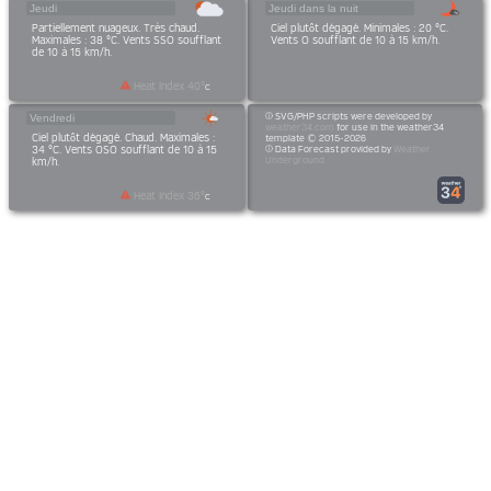
Jeudi
Jeudi dans la nuit
Partiellement nuageux. Très chaud.
Ciel plutôt dégagé. Minimales : 20 °C.
Maximales : 38 °C. Vents SSO soufflant
Vents O soufflant de 10 à 15 km/h.
de 10 à 15 km/h.
Heat Index
40
°
C
SVG/PHP scripts were developed by
Vendredi
weather34.com
for use in the weather34
Ciel plutôt dégagé. Chaud. Maximales :
template © 2015-2026
Data Forecast provided by
Weather
34 °C. Vents OSO soufflant de 10 à 15
Underground
km/h.
Heat Index
36
°
C